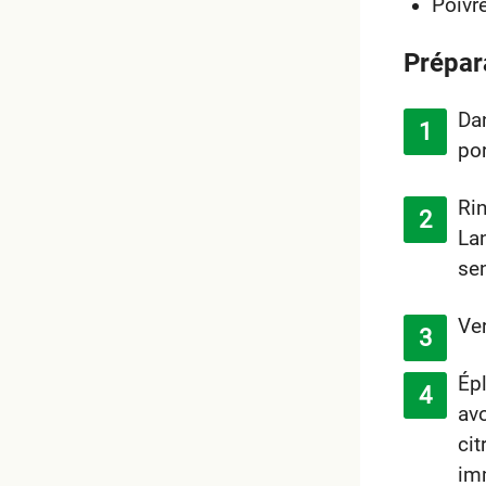
Poivr
Prépar
Da
por
Rin
Lan
sen
Ver
Épl
avo
cit
im