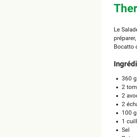
The
Le Salade
préparer
Bocatto d
Ingréd
360 g
2 tom
2 avo
2 éch
100 g
1 cuil
Sel