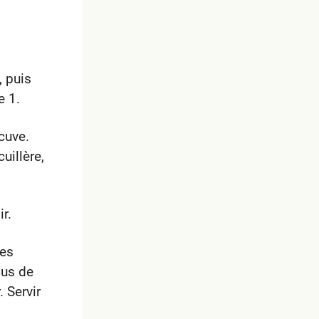
, puis
e 1.
cuve.
uillère,
r.
les
jus de
. Servir