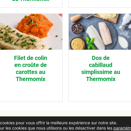
Filet de colin
Dos de
en croûte de
cabillaud
carottes au
simplissime au
Thermomix
Thermomix
cookies pour vous offrir la meilleure expérience sur notre site.
Paramétrer les cookies
Politi
ur les cookies que nous utilisons ou les désactiver dans les
paramètr