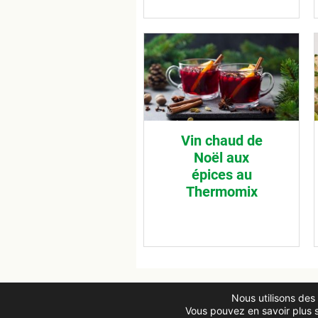
Vin chaud de
Noël aux
épices au
Thermomix
Nous utilisons des 
© Recettes au Robot Thermomix 2026
Vous pouvez en savoir plus s