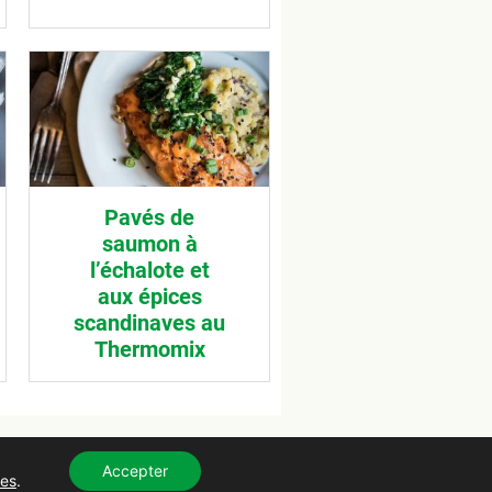
Pavés de
saumon à
l’échalote et
aux épices
scandinaves au
Thermomix
que de protection des donnees
Mentions légales
Contact
Accepter
es
.