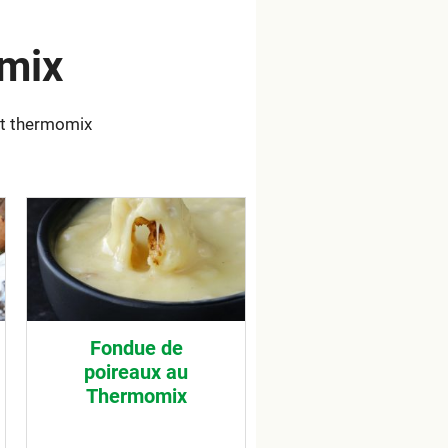
omix
ot thermomix
Fondue de
poireaux au
Thermomix