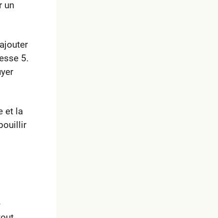
r un
ajouter
esse 5.
uyer
 et la
ouillir
e
tout