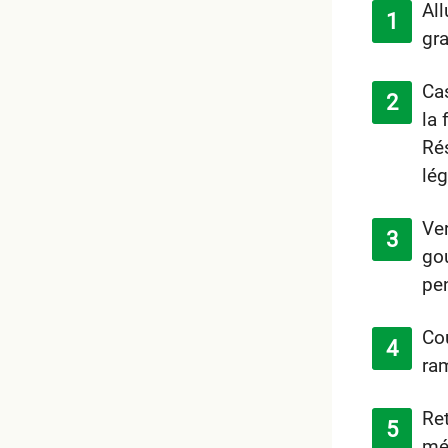
All
gra
Cas
la 
Rés
lég
Ver
gou
pen
Cou
ra
Ret
mél