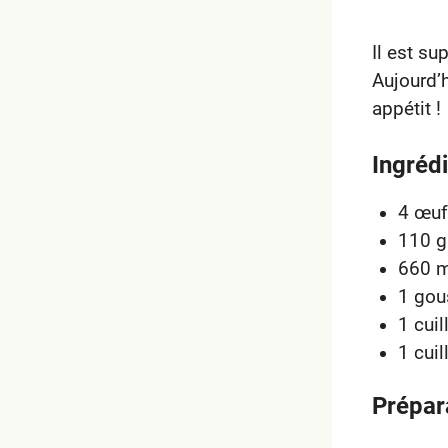
Il est su
Aujourd’
appétit !
Ingrédi
4 œuf
110 g
660 ml
1 gou
1 cui
1 cui
Prépar